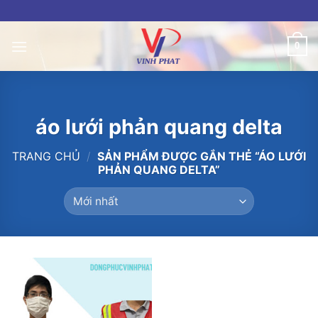
Skip
to
content
0
áo lưới phản quang delta
TRANG CHỦ
/
SẢN PHẨM ĐƯỢC GẮN THẺ “ÁO LƯỚI
PHẢN QUANG DELTA”