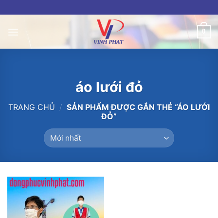
Skip
to
content
0
áo lưới đỏ
TRANG CHỦ
/
SẢN PHẨM ĐƯỢC GẮN THẺ “ÁO LƯỚI
ĐỎ”