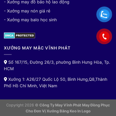
- Xưởng may đồ bảo hộ lao động
- Xưởng may nón giá rẻ
- Xưởng may balo học sinh
XƯỞNG MAY MẶC VĨNH PHÁT
Số 167/15, Đường 26/3, phường Bình Hưng Hòa, Tp.
HCM
Xưởng 1: A26/27 Quốc Lộ 50, Bình Hưng,Q8,Thành
Phố Hồ Chí Minh, Việt Nam
Copyright 2026 ©
Công Ty May Vĩnh Phát May Đồng Phục
Cho Đơn Vị
Xưởng Băng Keo In Logo