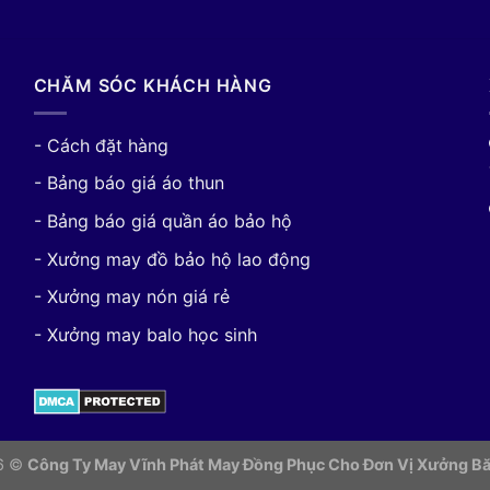
CHĂM SÓC KHÁCH HÀNG
- Cách đặt hàng
- Bảng báo giá áo thun
- Bảng báo giá quần áo bảo hộ
- Xưởng may đồ bảo hộ lao động
- Xưởng may nón giá rẻ
- Xưởng may balo học sinh
26 ©
Công Ty May Vĩnh Phát May Đồng Phục Cho Đơn Vị
Xưởng Bă