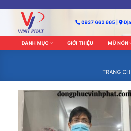
Skip
to
content
0937 662 665 |
Địa
DANH MỤC
GIỚI THIỆU
MŨ NÓN
TRANG CH