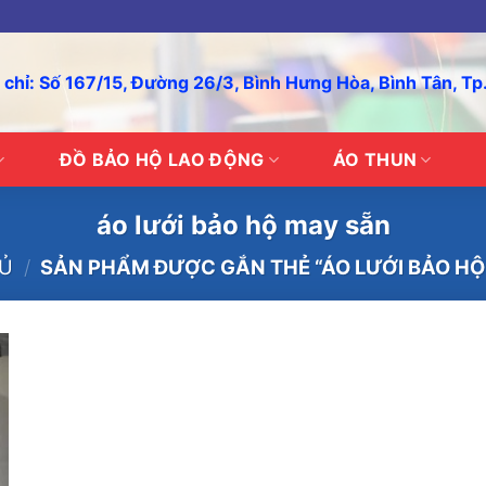
 chỉ: Số 167/15, Đường 26/3, Bình Hưng Hòa, Bình Tân, T
ĐỒ BẢO HỘ LAO ĐỘNG
ÁO THUN
áo lưới bảo hộ may sẵn
Ủ
/
SẢN PHẨM ĐƯỢC GẮN THẺ “ÁO LƯỚI BẢO HỘ