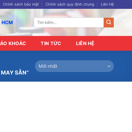
Chính sách bảo mật
Chính sách quy định chung
Liên Hệ
Tìm
p. HCM
kiếm:
ÁO KHOÁC
TIN TỨC
LIÊN HỆ
 MAY SẴN”