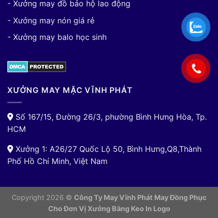
- Xưởng may đồ bảo hộ lao động
- Xưởng may nón giá rẻ
- Xưởng may balo học sinh
XƯỞNG MAY MẶC VĨNH PHÁT
Số 167/15, Đường 26/3, phường Bình Hưng Hòa, Tp.
HCM
Xưởng 1: A26/27 Quốc Lộ 50, Bình Hưng,Q8,Thành
Phố Hồ Chí Minh, Việt Nam
Copyright 2026 ©
Công Ty May Vĩnh Phát May Đồng Phục
Cho Đơn Vị
Xưởng Băng Keo In Logo