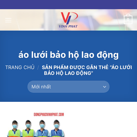
Skip
to
content
0
áo lưới bảo hộ lao động
TRANG CHỦ
/
SẢN PHẨM ĐƯỢC GẮN THẺ “ÁO LƯỚI
BẢO HỘ LAO ĐỘNG”