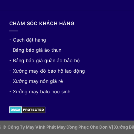
CHĂM SÓC KHÁCH HÀNG
- Cách đặt hàng
- Bảng báo giá áo thun
- Bảng báo giá quần áo bảo hộ
- Xưởng may đồ bảo hộ lao động
- Xưởng may nón giá rẻ
- Xưởng may balo học sinh
26 ©
Công Ty May Vĩnh Phát May Đồng Phục Cho Đơn Vị
Xưởng Bă