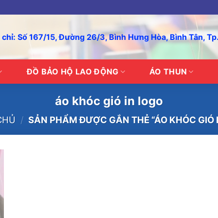
 chỉ: Số 167/15, Đường 26/3, Bình Hưng Hòa, Bình Tân, T
ĐỒ BẢO HỘ LAO ĐỘNG
ÁO THUN
áo khóc gió in logo
CHỦ
/
SẢN PHẨM ĐƯỢC GẮN THẺ “ÁO KHÓC GIÓ 