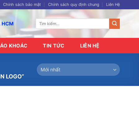
Chính sách bảo mật
Chính sách quy định chung
Liên Hệ
Tìm
p. HCM
kiếm:
ÁO KHOÁC
TIN TỨC
LIÊN HỆ
IN LOGO”