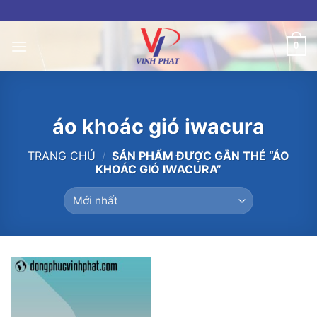
Skip
to
content
0
áo khoác gió iwacura
TRANG CHỦ
/
SẢN PHẨM ĐƯỢC GẮN THẺ “ÁO
KHOÁC GIÓ IWACURA”