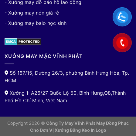
- Xưởng may đồ bảo hộ lao động
- Xưởng may nón giá rẻ
- Xưởng may balo học sinh
XƯỞNG MAY MẶC VĨNH PHÁT
Số 167/15, Đường 26/3, phường Bình Hưng Hòa, Tp.
HCM
Xưởng 1: A26/27 Quốc Lộ 50, Bình Hưng,Q8,Thành
Phố Hồ Chí Minh, Việt Nam
Copyright 2026 ©
Công Ty May Vĩnh Phát May Đồng Phục
Cho Đơn Vị
Xưởng Băng Keo In Logo