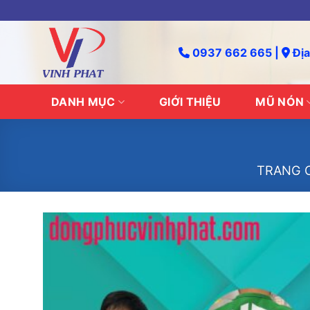
Skip
to
content
0937 662 665 |
Địa
DANH MỤC
GIỚI THIỆU
MŨ NÓN
TRANG 