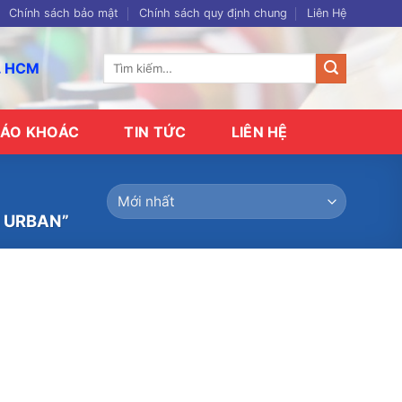
Chính sách bảo mật
Chính sách quy định chung
Liên Hệ
Tìm
p. HCM
kiếm:
ÁO KHOÁC
TIN TỨC
LIÊN HỆ
 URBAN”