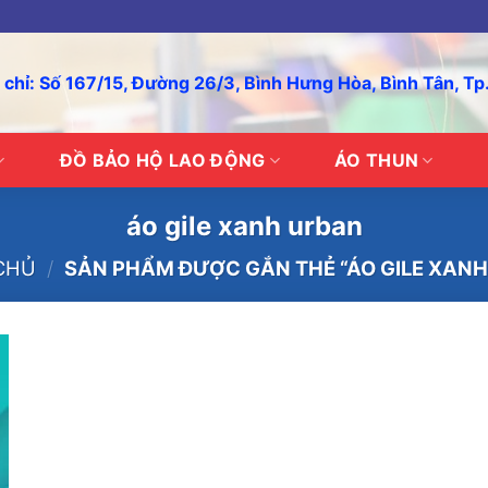
 chỉ: Số 167/15, Đường 26/3, Bình Hưng Hòa, Bình Tân, T
ĐỒ BẢO HỘ LAO ĐỘNG
ÁO THUN
áo gile xanh urban
CHỦ
/
SẢN PHẨM ĐƯỢC GẮN THẺ “ÁO GILE XANH