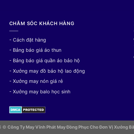
CHĂM SÓC KHÁCH HÀNG
- Cách đặt hàng
- Bảng báo giá áo thun
- Bảng báo giá quần áo bảo hộ
- Xưởng may đồ bảo hộ lao động
- Xưởng may nón giá rẻ
- Xưởng may balo học sinh
26 ©
Công Ty May Vĩnh Phát May Đồng Phục Cho Đơn Vị
Xưởng Bă