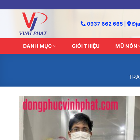
Skip
to
content
0937 662 665 |
Địa
DANH MỤC
GIỚI THIỆU
MŨ NÓN
TRA