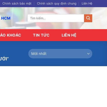
Chính sách bảo mật
Chính sách quy định chung
Liên Hệ
Tìm
p. HCM
kiếm:
ÁO KHOÁC
TIN TỨC
LIÊN HỆ
ƯỚI”