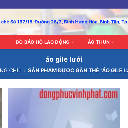
 chỉ: Số 167/15, Đường 26/3, Bình Hưng Hòa, Bình Tân, T
ĐỒ BẢO HỘ LAO ĐỘNG
ÁO THUN
áo gile lưới
NG CHỦ
/
SẢN PHẨM ĐƯỢC GẮN THẺ “ÁO GILE L