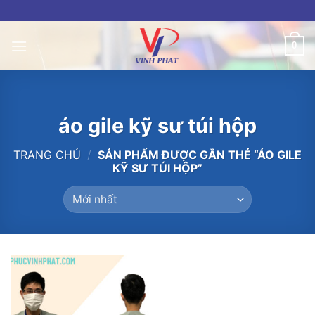
Skip
to
content
0
áo gile kỹ sư túi hộp
TRANG CHỦ
/
SẢN PHẨM ĐƯỢC GẮN THẺ “ÁO GILE
KỸ SƯ TÚI HỘP”