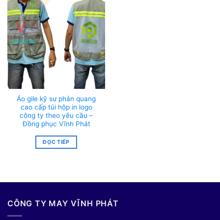
Áo gile kỹ sư phản quang
cao cấp túi hộp in logo
công ty theo yêu cầu –
Đồng phục Vĩnh Phát
ĐỌC TIẾP
CÔNG TY MAY VĨNH PHÁT