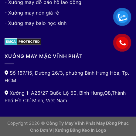
- Xưởng may đồ bảo hộ lao động
- Xưởng may nón giá rẻ
- Xưởng may balo học sinh
XƯỞNG MAY MẶC VĨNH PHÁT
Số 167/15, Đường 26/3, phường Bình Hưng Hòa, Tp.
HCM
Xưởng 1: A26/27 Quốc Lộ 50, Bình Hưng,Q8,Thành
Phố Hồ Chí Minh, Việt Nam
Copyright 2026 ©
Công Ty May Vĩnh Phát May Đồng Phục
Cho Đơn Vị
Xưởng Băng Keo In Logo