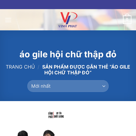
Skip
to
content
0
áo gile hội chữ thập đỏ
TRANG CHỦ
/
SẢN PHẨM ĐƯỢC GẮN THẺ “ÁO GILE
HỘI CHỮ THẬP ĐỎ”