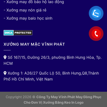
- Xưởng may đồ bảo hộ lao động
- Xưởng may nón giá rẻ
- Xưởng may balo học sinh
XƯỞNG MAY MẶC VĨNH PHÁT
Số 167/15, Đường 26/3, phường Bình Hưng Hòa, Tp.
HCM
Xưởng 1: A26/27 Quốc Lộ 50, Bình Hưng,Q8,Thành
Phố Hồ Chí Minh, Việt Nam
Copyright 2026 ©
Công Ty May Vĩnh Phát May Đồng Phục
Cho Đơn Vị
Xưởng Băng Keo In Logo