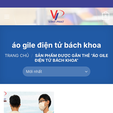
Skip
to
content
0
áo gile điện tử bách khoa
TRANG CHỦ
/
SẢN PHẨM ĐƯỢC GẮN THẺ “ÁO GILE
ĐIỆN TỬ BÁCH KHOA”