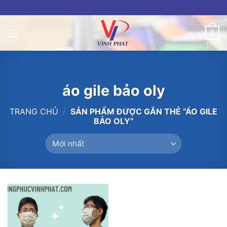
Skip
to
content
0
áo gile bảo oly
TRANG CHỦ
/
SẢN PHẨM ĐƯỢC GẮN THẺ “ÁO GILE
BẢO OLY”