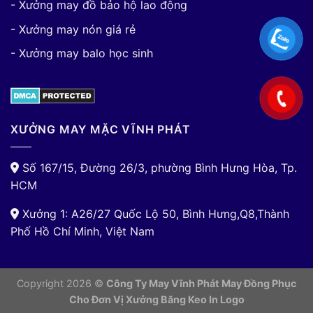
- Xưởng may đồ bảo hộ lao động
- Xưởng may nón giá rẻ
- Xưởng may balo học sinh
XƯỞNG MAY MẶC VĨNH PHÁT
Số 167/15, Đường 26/3, phường Bình Hưng Hòa, Tp.
HCM
Xưởng 1: A26/27 Quốc Lộ 50, Bình Hưng,Q8,Thành
Phố Hồ Chí Minh, Việt Nam
Copyright 2026 ©
Công Ty May Vĩnh Phát May Đồng Phục
Cho Đơn Vị
Xưởng Băng Keo In Logo