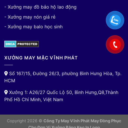
- Xưởng may đồ bảo hộ lao động
- Xưởng may nón giá rẻ
- Xưởng may balo học sinh
XƯỞNG MAY MẶC VĨNH PHÁT
Số 167/15, Đường 26/3, phường Bình Hưng Hòa, Tp.
HCM
Xưởng 1: A26/27 Quốc Lộ 50, Bình Hưng,Q8,Thành
Phố Hồ Chí Minh, Việt Nam
Copyright 2026 ©
Công Ty May Vĩnh Phát May Đồng Phục
Cho Đơn Vị
Xưởng Băng Keo In Logo