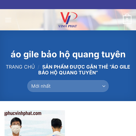
Skip
to
content
0
áo gile bảo hộ quang tuyên
TRANG CHỦ
/
SẢN PHẨM ĐƯỢC GẮN THẺ “ÁO GILE
BẢO HỘ QUANG TUYÊN”