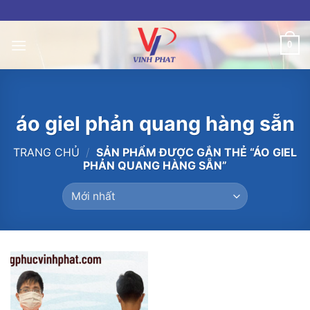
Skip
to
content
0
áo giel phản quang hàng sẵn
TRANG CHỦ
/
SẢN PHẨM ĐƯỢC GẮN THẺ “ÁO GIEL
PHẢN QUANG HÀNG SẴN”