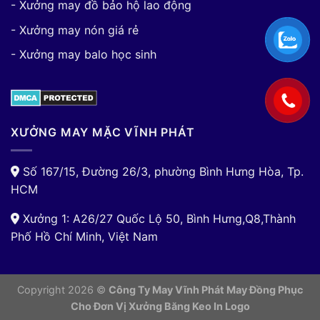
- Xưởng may đồ bảo hộ lao động
- Xưởng may nón giá rẻ
- Xưởng may balo học sinh
XƯỞNG MAY MẶC VĨNH PHÁT
Số 167/15, Đường 26/3, phường Bình Hưng Hòa, Tp.
HCM
Xưởng 1: A26/27 Quốc Lộ 50, Bình Hưng,Q8,Thành
Phố Hồ Chí Minh, Việt Nam
Copyright 2026 ©
Công Ty May Vĩnh Phát May Đồng Phục
Cho Đơn Vị
Xưởng Băng Keo In Logo