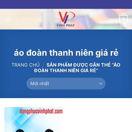
Skip
to
content
0
áo đoàn thanh niên giá rẻ
TRANG CHỦ
/
SẢN PHẨM ĐƯỢC GẮN THẺ “ÁO
ĐOÀN THANH NIÊN GIÁ RẺ”