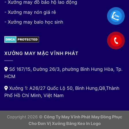
- Xưởng may đồ bảo hộ lao động
- Xưởng may nón giá rẻ
- Xưởng may balo học sinh
XƯỞNG MAY MẶC VĨNH PHÁT
Số 167/15, Đường 26/3, phường Bình Hưng Hòa, Tp.
HCM
Xưởng 1: A26/27 Quốc Lộ 50, Bình Hưng,Q8,Thành
Phố Hồ Chí Minh, Việt Nam
Copyright 2026 ©
Công Ty May Vĩnh Phát May Đồng Phục
Cho Đơn Vị
Xưởng Băng Keo In Logo