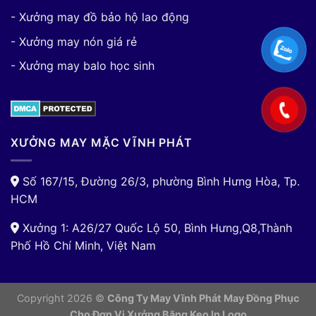
- Xưởng may đồ bảo hộ lao động
- Xưởng may nón giá rẻ
- Xưởng may balo học sinh
XƯỞNG MAY MẶC VĨNH PHÁT
Số 167/15, Đường 26/3, phường Bình Hưng Hòa, Tp.
HCM
Xưởng 1: A26/27 Quốc Lộ 50, Bình Hưng,Q8,Thành
Phố Hồ Chí Minh, Việt Nam
Copyright 2026 ©
Công Ty May Vĩnh Phát May Đồng Phục
Cho Đơn Vị
Xưởng Băng Keo In Logo