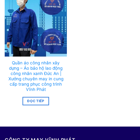
Quần áo công nhân xây
dựng – Áo bảo hộ lao động
công nhân xanh Đức An |
Xưởng chuyên may in cung
cấp trang phục công trình
Vĩnh Phát
ĐỌC TIẾP