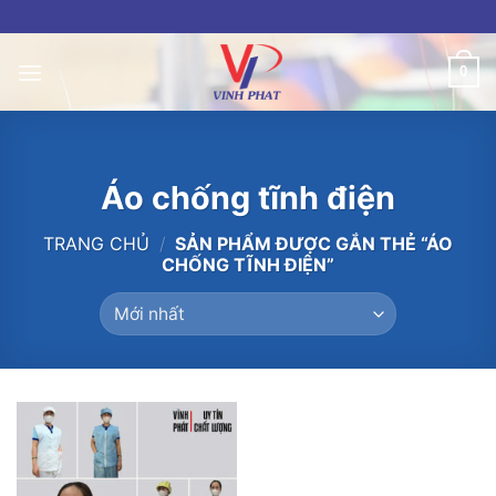
Skip
to
content
0
Áo chống tĩnh điện
TRANG CHỦ
/
SẢN PHẨM ĐƯỢC GẮN THẺ “ÁO
CHỐNG TĨNH ĐIỆN”