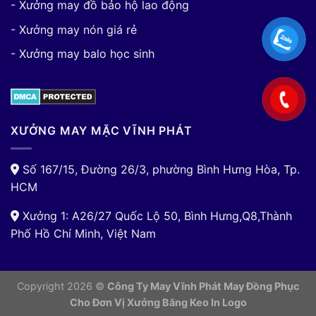
- Xưởng may đồ bảo hộ lao động
- Xưởng may nón giá rẻ
- Xưởng may balo học sinh
XƯỞNG MAY MẶC VĨNH PHÁT
Số 167/15, Đường 26/3, phường Bình Hưng Hòa, Tp.
HCM
Xưởng 1: A26/27 Quốc Lộ 50, Bình Hưng,Q8,Thành
Phố Hồ Chí Minh, Việt Nam
Copyright 2026 ©
Công Ty May Vĩnh Phát May Đồng Phục
Cho Đơn Vị
Xưởng Băng Keo In Logo