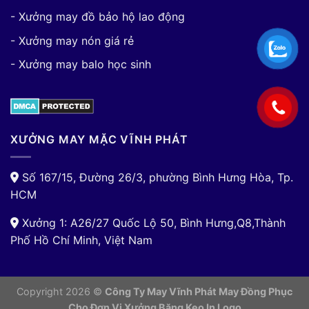
- Xưởng may đồ bảo hộ lao động
- Xưởng may nón giá rẻ
- Xưởng may balo học sinh
XƯỞNG MAY MẶC VĨNH PHÁT
Số 167/15, Đường 26/3, phường Bình Hưng Hòa, Tp.
HCM
Xưởng 1: A26/27 Quốc Lộ 50, Bình Hưng,Q8,Thành
Phố Hồ Chí Minh, Việt Nam
Copyright 2026 ©
Công Ty May Vĩnh Phát May Đồng Phục
Cho Đơn Vị
Xưởng Băng Keo In Logo