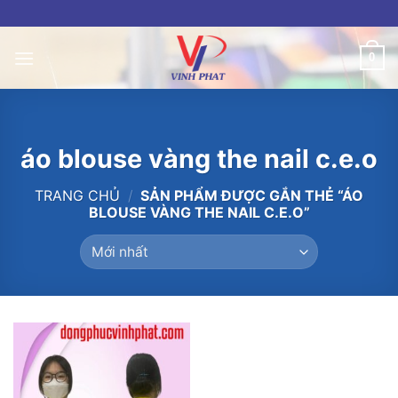
Skip
to
content
0
áo blouse vàng the nail c.e.o
TRANG CHỦ
/
SẢN PHẨM ĐƯỢC GẮN THẺ “ÁO
BLOUSE VÀNG THE NAIL C.E.O”