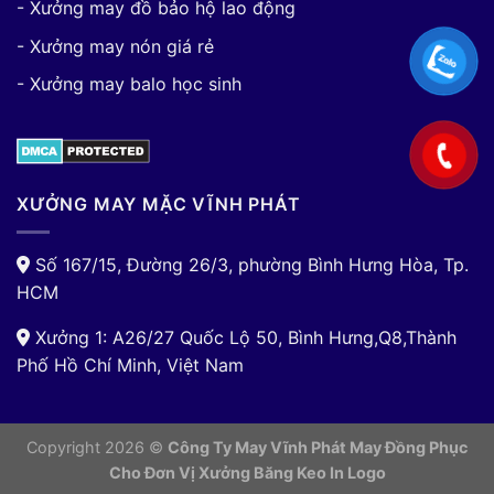
- Xưởng may đồ bảo hộ lao động
- Xưởng may nón giá rẻ
- Xưởng may balo học sinh
XƯỞNG MAY MẶC VĨNH PHÁT
Số 167/15, Đường 26/3, phường Bình Hưng Hòa, Tp.
HCM
Xưởng 1: A26/27 Quốc Lộ 50, Bình Hưng,Q8,Thành
Phố Hồ Chí Minh, Việt Nam
Copyright 2026 ©
Công Ty May Vĩnh Phát May Đồng Phục
Cho Đơn Vị
Xưởng Băng Keo In Logo