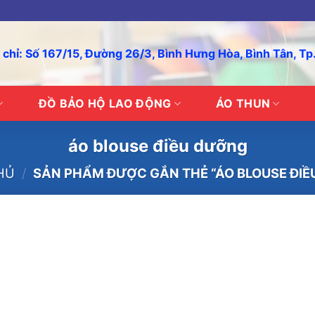
 chỉ: Số 167/15, Đường 26/3, Bình Hưng Hòa, Bình Tân, T
ĐỒ BẢO HỘ LAO ĐỘNG
ÁO THUN
áo blouse điều dưỡng
HỦ
/
SẢN PHẨM ĐƯỢC GẮN THẺ “ÁO BLOUSE ĐIỀ