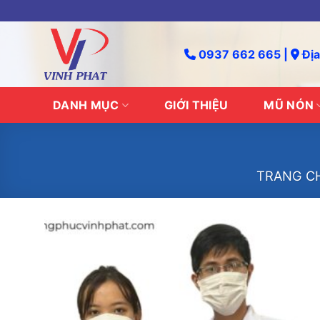
Skip
to
content
0937 662 665 |
Địa
DANH MỤC
GIỚI THIỆU
MŨ NÓN
TRANG C