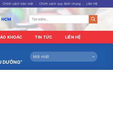
Chính sách bảo mật
Chính sách quy định chung
Liên Hệ
Tìm
p. HCM
kiếm:
ÁO KHOÁC
TIN TỨC
LIÊN HỆ
U DƯỠNG”