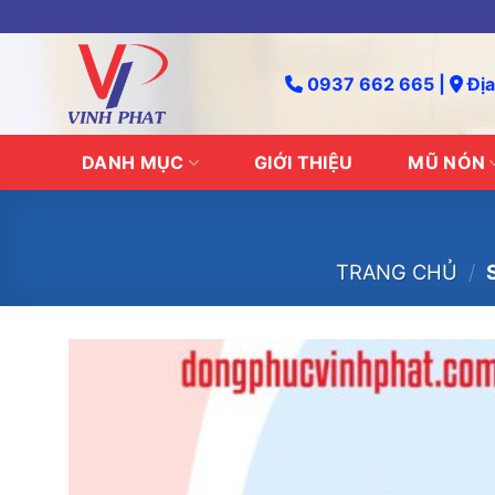
Skip
to
content
0937 662 665 |
Địa
DANH MỤC
GIỚI THIỆU
MŨ NÓN
TRANG CHỦ
/
S