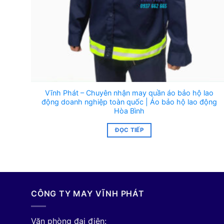
Vĩnh Phát – Chuyên nhận may quần áo bảo hộ lao
động doanh nghiệp toàn quốc | Áo bảo hộ lao động
Hòa Bình
ĐỌC TIẾP
CÔNG TY MAY VĨNH PHÁT
Văn phòng đại điện: