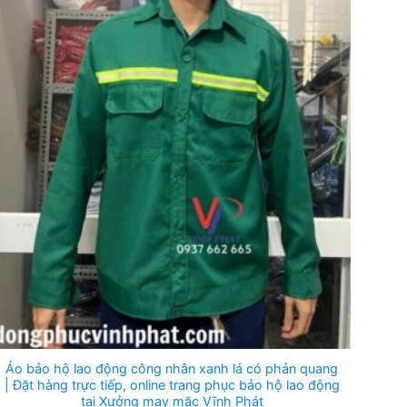
Áo bảo hộ lao động công nhân xanh lá có phản quang
| Đặt hàng trực tiếp, online trang phục bảo hộ lao động
tại Xưởng may mặc Vĩnh Phát