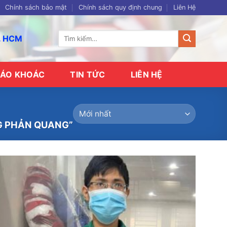
Chính sách bảo mật
Chính sách quy định chung
Liên Hệ
Tìm
p. HCM
kiếm:
ÁO KHOÁC
TIN TỨC
LIÊN HỆ
G PHẢN QUANG”