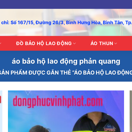
 chỉ: Số 167/15, Đường 26/3, Bình Hưng Hòa, Bình Tân, T
ĐỒ BẢO HỘ LAO ĐỘNG
ÁO THUN
áo bảo hộ lao động phản quang
ẢN PHẨM ĐƯỢC GẮN THẺ “ÁO BẢO HỘ LAO ĐỘN