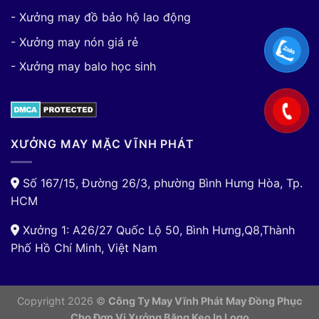
- Xưởng may đồ bảo hộ lao động
- Xưởng may nón giá rẻ
- Xưởng may balo học sinh
XƯỞNG MAY MẶC VĨNH PHÁT
Số 167/15, Đường 26/3, phường Bình Hưng Hòa, Tp.
HCM
Xưởng 1: A26/27 Quốc Lộ 50, Bình Hưng,Q8,Thành
Phố Hồ Chí Minh, Việt Nam
Copyright 2026 ©
Công Ty May Vĩnh Phát May Đồng Phục
Cho Đơn Vị
Xưởng Băng Keo In Logo