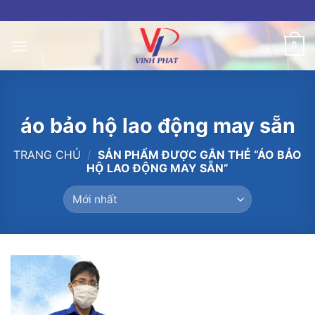
Skip
to
content
0
áo bảo hộ lao động may sẵn
TRANG CHỦ
/
SẢN PHẨM ĐƯỢC GẮN THẺ “ÁO BẢO
HỘ LAO ĐỘNG MAY SẴN”