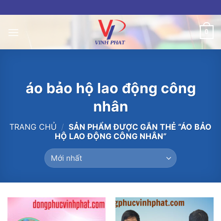
Skip
to
content
0
áo bảo hộ lao động công
nhân
TRANG CHỦ
/
SẢN PHẨM ĐƯỢC GẮN THẺ “ÁO BẢO
HỘ LAO ĐỘNG CÔNG NHÂN”